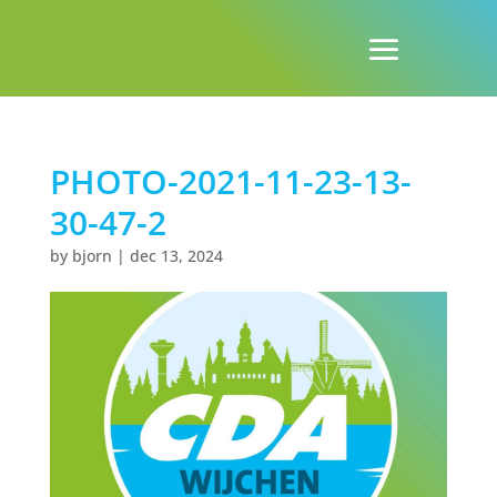
PHOTO-2021-11-23-13-
30-47-2
by
bjorn
|
dec 13, 2024