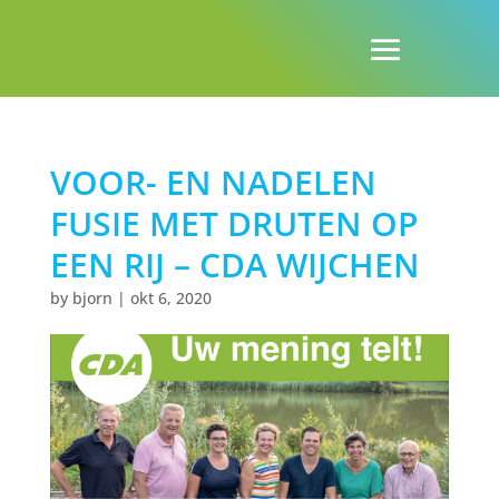
VOOR- EN NADELEN
FUSIE MET DRUTEN OP
EEN RIJ – CDA WIJCHEN
by
bjorn
|
okt 6, 2020